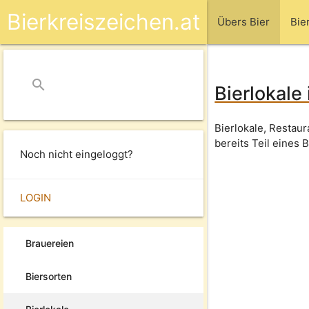
Bierkreiszeichen.at
Übers Bier
Bie
search
close
Bierlokale
Bierlokale, Restau
bereits Teil eines 
Noch nicht eingeloggt?
LOGIN
Brauereien
Biersorten