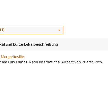
arrow_drop_down
(1)
kal und kurze Lokalbeschreibung
r Margaritaville
r am Luis Munoz Marin International Airport von Puerto Rico.