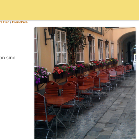
s Bier
/
Bierlokale
on sind