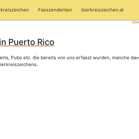
rkreiszeichen
Fasszendenten
bierkreiszeichen.at
Über
 in Puerto Rico
rants, Pubs etc. die bereits von uns erfasst wurden, manche dav
Bierkreiszeichens.