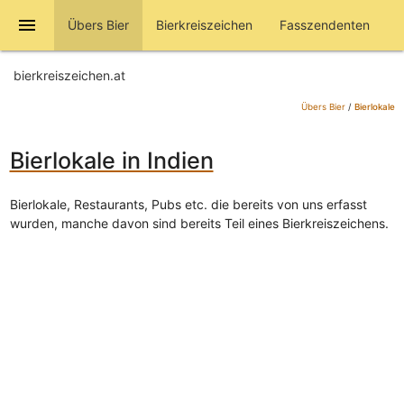
menu
Übers Bier
Bierkreiszeichen
Fasszendenten
bierkreiszeichen.at
Übers Bier
/
Bierlokale
Bierlokale in Indien
Bierlokale, Restaurants, Pubs etc. die bereits von uns erfasst
wurden, manche davon sind bereits Teil eines Bierkreiszeichens.