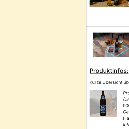
Produktinfos:
Kurze Übersicht üb
Pr
(E
90
Ge
Fl
Inh