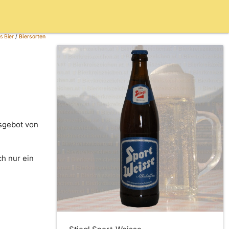
s Bier
/
Biersorten
tsgebot von
ch nur ein