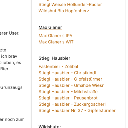
Stiegl Weisse Hollunder-Radler
Wildshut Bio Hopfenherz
Max Glaner
erer User.
Max Glaner's IPA
Max Glaner's WIT
tzte
 ich brav
Stiegl Hausbier
lieben, es
Fastenbier - Zölibat
Bier.
Stiegl Hausbier - Christkindl
Stiegl Hausbier - Gipfelstürmer
Stiegl Hausbier - Gmahde Wiesn
t Grünzeugs
Stiegl Hausbier - Milchstraße
Stiegl Hausbier - Pausenbrot
Stiegl Hausbier - Zuckergoscherl
Stiegl Hausbier Nr. 37 - Gipfelstürmer
ier noch zum
Wildshuter