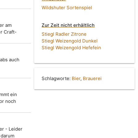
Wildshuter Sortenspiel
ier am
Zur Zeit nicht erhältlich
r Craft-
Stiegl Radler Zitrone
Stiegl Weizengold Dunkel
Stiegl Weizengold Hefefein
gabs auch
Schlagworte:
Bier
,
Brauerei
immt ein
vor noch
er - Leider
, darum