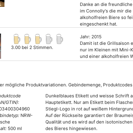
Danke an die freundlich
im Connolly's die mir die
alkoholfreien Biere so fe
eingeschenkt hat.
Jahr: 2015
Damit ist die Grillsaison 
3.00 bei 2 Stimmen.
nur im Kleinen mit Mini-
und einer alkoholfreien 
er mögliche Produktvariationen. Gebindemenge, Produktcodes 
oduktcode
Dunkelblaues Etikett und weisse Schrift 
AN/GTIN):
Hauptetikett. Nur am Etikett beim Flasche
03400304960
Stiegl-Logo in rot auf weißem Hintergrun
bindetyp:
NRW-
Auf der Rückseite garantiert der Braumeis
asche
Qualität und es wird auf den isotonische
alt:
500 ml
des Bieres hingewiesen.