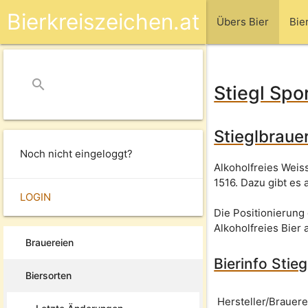
Bierkreiszeichen.at
Übers Bier
Bie
search
close
Stiegl Spo
Stieglbraue
Noch nicht eingeloggt?
Alkoholfreies Weis
1516. Dazu gibt es
LOGIN
Die Positionierung 
Alkoholfreies Bier 
Brauereien
Bierinfo Stie
Biersorten
Hersteller/Brauere