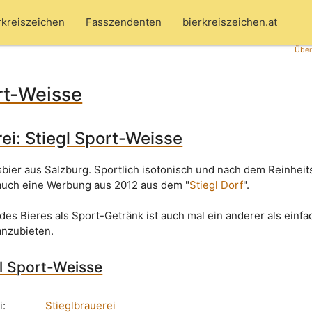
rkreiszeichen
Fasszendenten
bierkreiszeichen.at
Über
rt-Weisse
rei: Stiegl Sport-Weisse
sbier aus Salzburg. Sportlich isotonisch und nach dem Reinhei
 auch eine Werbung aus 2012 aus dem "
Stiegl Dorf
".
des Bieres als Sport-Getränk ist auch mal ein anderer als einfa
anzubieten.
gl Sport-Weisse
i:
Stieglbrauerei