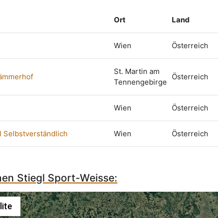
Ort
Land
Wien
Österreich
St. Martin am
Lämmerhof
Österreich
Tennengebirge
Wien
Österreich
l Selbstverständlich
Wien
Österreich
hen Stiegl Sport-Weisse:
lite