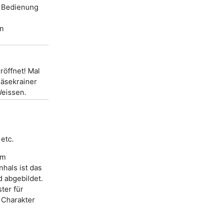
e Bedienung
in
eröffnet! Mal
Käsekrainer
Weissen.
etc.
am
nhals ist das
d abgebildet.
ter für
n Charakter