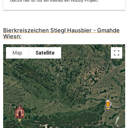
Ganze hier ist nur ein kleines ein Hobby Projekt.
Bierkreiszeichen Stiegl Hausbier - Gmahde
Wiesn:
Map
Satellite