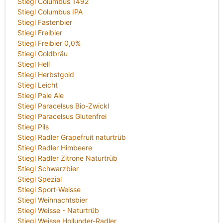
Stiegl Columbus 1492
Stiegl Columbus IPA
Stiegl Fastenbier
Stiegl Freibier
Stiegl Freibier 0,0%
Stiegl Goldbräu
Stiegl Hell
Stiegl Herbstgold
Stiegl Leicht
Stiegl Pale Ale
Stiegl Paracelsus Bio-Zwickl
Stiegl Paracelsus Glutenfrei
Stiegl Pils
Stiegl Radler Grapefruit naturtrüb
Stiegl Radler Himbeere
Stiegl Radler Zitrone Naturtrüb
Stiegl Schwarzbier
Stiegl Spezial
Stiegl Sport-Weisse
Stiegl Weihnachtsbier
Stiegl Weisse - Naturtrüb
Stiegl Weisse Hollunder-Radler