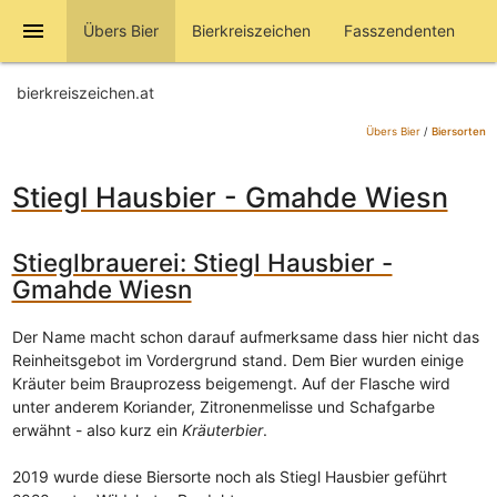
menu
Übers Bier
Bierkreiszeichen
Fasszendenten
bierkreiszeichen.at
Übers Bier
/
Biersorten
Stiegl Hausbier - Gmahde Wiesn
Stieglbrauerei: Stiegl Hausbier -
Gmahde Wiesn
Der Name macht schon darauf aufmerksame dass hier nicht das
Reinheitsgebot im Vordergrund stand. Dem Bier wurden einige
Kräuter beim Brauprozess beigemengt. Auf der Flasche wird
unter anderem Koriander, Zitronenmelisse und Schafgarbe
erwähnt - also kurz ein
Kräuterbier
.
2019 wurde diese Biersorte noch als Stiegl Hausbier geführt