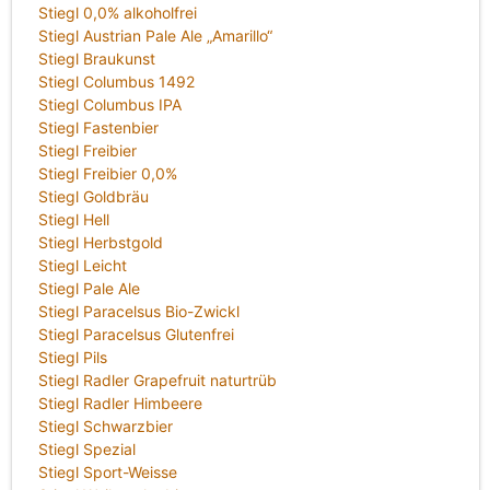
Stiegl 0,0% alkoholfrei
Stiegl Austrian Pale Ale „Amarillo“
Stiegl Braukunst
Stiegl Columbus 1492
Stiegl Columbus IPA
Stiegl Fastenbier
Stiegl Freibier
Stiegl Freibier 0,0%
Stiegl Goldbräu
Stiegl Hell
Stiegl Herbstgold
Stiegl Leicht
Stiegl Pale Ale
Stiegl Paracelsus Bio-Zwickl
Stiegl Paracelsus Glutenfrei
Stiegl Pils
Stiegl Radler Grapefruit naturtrüb
Stiegl Radler Himbeere
Stiegl Schwarzbier
Stiegl Spezial
Stiegl Sport-Weisse