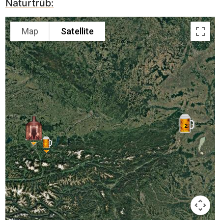
Naturtrüb:
Map
Satellite
2