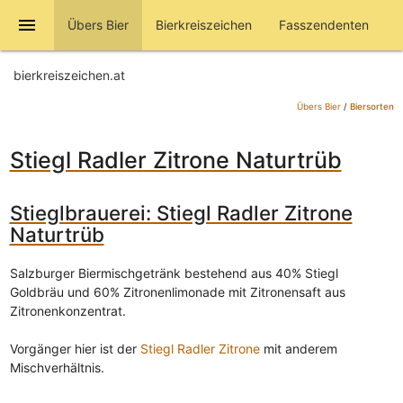
menu
Übers Bier
Bierkreiszeichen
Fasszendenten
bierkreiszeichen.at
Übers Bier
/
Biersorten
Stiegl Radler Zitrone Naturtrüb
Stieglbrauerei: Stiegl Radler Zitrone
Naturtrüb
Salzburger Biermischgetränk bestehend aus 40% Stiegl
Goldbräu und 60% Zitronenlimonade mit Zitronensaft aus
Zitronenkonzentrat.
Vorgänger hier ist der
Stiegl Radler Zitrone
mit anderem
Mischverhältnis.