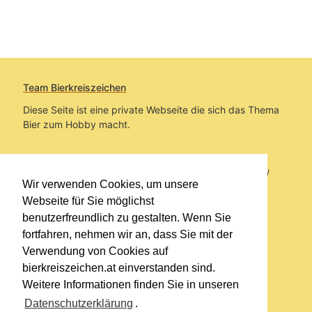
Team Bierkreiszeichen
Diese Seite ist eine private Webseite die sich das Thema
Bier zum Hobby macht.
Sie befinden sich auf https://www.bierkreiszeichen.at/
Wir verwenden Cookies, um unsere
im Pfad:
Übers Bier
/
Biersorten
Webseite für Sie möglichst
benutzerfreundlich zu gestalten. Wenn Sie
Erstellt: 2013-05-14
fortfahren, nehmen wir an, dass Sie mit der
Verwendung von Cookies auf
Links
bierkreiszeichen.at einverstanden sind.
Kontakt
Weitere Informationen finden Sie in unseren
Impressum
Datenschutzerklärung
.
Datenschutzerklärung