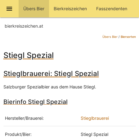
menu
Übers Bier
Bierkreiszeichen
Fasszendenten
bierkreiszeichen.at
Übers Bier
/
Biersorten
Stiegl Spezial
Stieglbrauerei: Stiegl Spezial
Salzburger Spezialbier aus dem Hause Stiegl.
Bierinfo Stiegl Spezial
Hersteller/Brauerei:
Stieglbrauerei
Produkt/Bier:
Stiegl Spezial