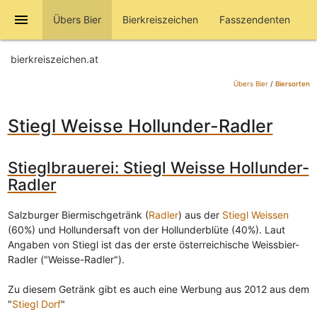
menu
Übers Bier
Bierkreiszeichen
Fasszendenten
bierkreiszeichen.at
Übers Bier
/
Biersorten
Stiegl Weisse Hollunder-Radler
Stieglbrauerei: Stiegl Weisse Hollunder-
Radler
Salzburger Biermischgetränk (
Radler
) aus der
Stiegl Weissen
(60%) und Hollundersaft von der Hollunderblüte (40%). Laut
Angaben von Stiegl ist das der erste österreichische Weissbier-
Radler ("Weisse-Radler").
Zu diesem Getränk gibt es auch eine Werbung aus 2012 aus dem
"
Stiegl Dorf
"