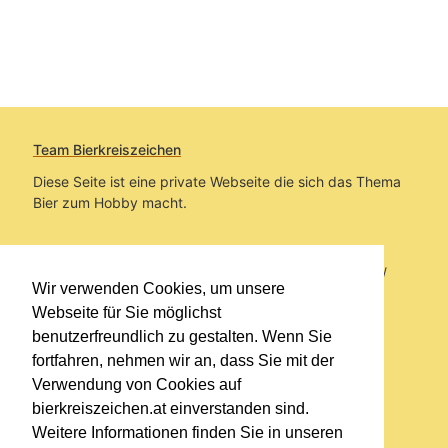
Team Bierkreiszeichen
Diese Seite ist eine private Webseite die sich das Thema
Bier zum Hobby macht.
Sie befinden sich auf https://www.bierkreiszeichen.at/
Wir verwenden Cookies, um unsere
im Pfad:
Übers Bier
/
Biersorten
Webseite für Sie möglichst
benutzerfreundlich zu gestalten. Wenn Sie
Erstellt: 2019-03-14
fortfahren, nehmen wir an, dass Sie mit der
Verwendung von Cookies auf
Links
bierkreiszeichen.at einverstanden sind.
Kontakt
Weitere Informationen finden Sie in unseren
Impressum