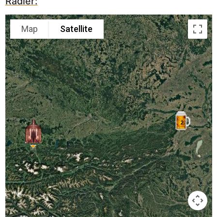
Radler:
Map
Satellite
2