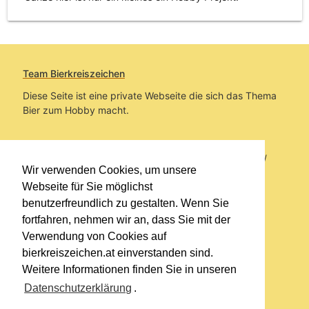
Team Bierkreiszeichen
Diese Seite ist eine private Webseite die sich das Thema
Bier zum Hobby macht.
Sie befinden sich auf https://www.bierkreiszeichen.at/
Wir verwenden Cookies, um unsere
im Pfad:
Übers Bier
/
Bierinfo
/
St. Patrick's Day
Webseite für Sie möglichst
benutzerfreundlich zu gestalten. Wenn Sie
Erstellt: 2026-08-07
fortfahren, nehmen wir an, dass Sie mit der
Verwendung von Cookies auf
Links
bierkreiszeichen.at einverstanden sind.
Kontakt
Weitere Informationen finden Sie in unseren
Impressum
Datenschutzerklärung
.
Datenschutzerklärung
Sitemap