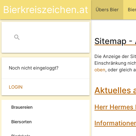
Bierkreiszeichen.at
Übers Bier
Bie
search
close
Sitemap - 
Die Anzeige der Sit
Einschränkung nic
Noch nicht eingeloggt?
oben
, oder gleich 
LOGIN
Aktuelles 
Herr Hermes 
Brauereien
Biersorten
Informatione