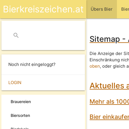
Bierkreiszeichen.at
Übers Bier
Bie
search
close
Sitemap - 
Die Anzeige der Sit
Einschränkung nic
Noch nicht eingeloggt?
oben
, oder gleich 
LOGIN
Aktuelles 
Mehr als 1000
Brauereien
Biersorten
Bier einkauf