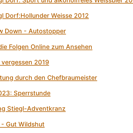
l Dorf: Sport und alkoholfreies Weissbier 2
gl Dorf:Hollunder Weisse 2012
w Down - Autostopper
 die Folgen Online zum Ansehen
t vergessen 2019
stung durch den Chefbraumeister
2023: Sperrstunde
ung Stiegl-Adventkranz
t - Gut Wildshut