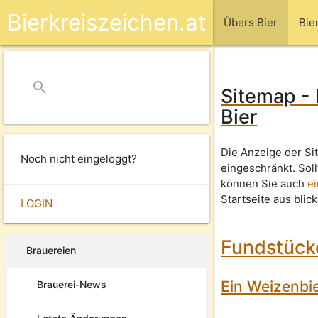
Bierkreiszeichen.at
Übers Bier
Bie
search
close
Sitemap - 
Bier
Die Anzeige der Si
Noch nicht eingeloggt?
eingeschränkt. Sol
können Sie auch
e
Startseite aus blic
LOGIN
Fundstücke
Brauereien
Ein Weizenbie
Brauerei-News