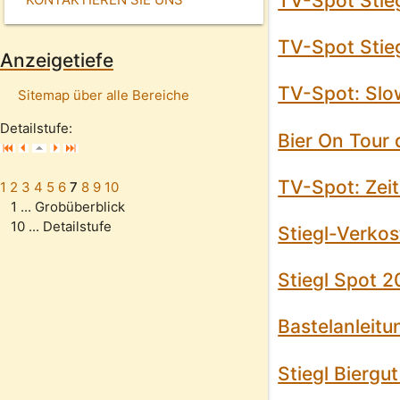
TV-Spot Stieg
TV-Spot Stie
Anzeigetiefe
TV-Spot: Slo
Sitemap über alle Bereiche
Detailstufe:
Bier On Tour
TV-Spot: Zei
1
2
3
4
5
6
7
8
9
10
1 ... Grobüberblick
10 ... Detailstufe
Stiegl-Verko
Stiegl Spot 
Bastelanleit
Stiegl Biergu