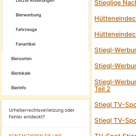
Letzte Änderungen
Stieglige Nac
Bierwerbung
Hütteneindec
Fahrzeuge
Hütteneindec
Fanartikel
Stiegl-Werbu
Biersorten
Stiegl-Werbun
Bierlokale
Stiegl-Werbun
Bierinfo
Teil 2
Stiegl TV-Sp
Urheberrechtsverletzung oder
Fehler entdeckt?
Stiegl TV-Spo
KONTAKTIEREN SIE UNS