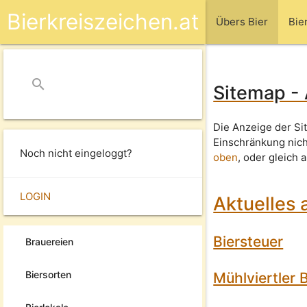
Bierkreiszeichen.at
Übers Bier
Bie
search
close
Sitemap - 
Die Anzeige der Sit
Einschränkung nic
Noch nicht eingeloggt?
oben
, oder gleich 
LOGIN
Aktuelles 
Biersteuer
Brauereien
Biersorten
Mühlviertler 