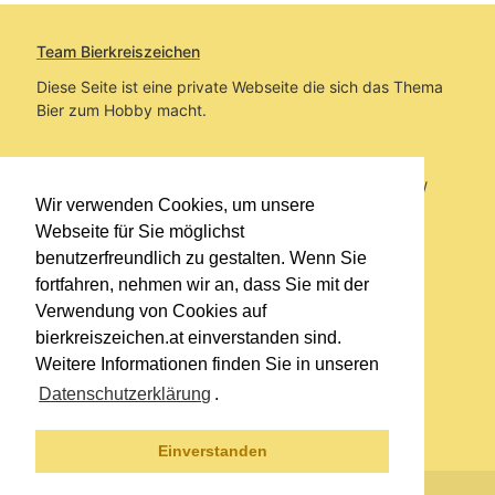
Team Bierkreiszeichen
Diese Seite ist eine private Webseite die sich das Thema
Bier zum Hobby macht.
Sie befinden sich auf https://www.bierkreiszeichen.at/
Wir verwenden Cookies, um unsere
im Pfad:
Übers Bier
/
Biersorten
Webseite für Sie möglichst
benutzerfreundlich zu gestalten. Wenn Sie
Erstellt: 2020-02-24
fortfahren, nehmen wir an, dass Sie mit der
Verwendung von Cookies auf
Links
bierkreiszeichen.at einverstanden sind.
Kontakt
Weitere Informationen finden Sie in unseren
Impressum
Datenschutzerklärung
.
Datenschutzerklärung
Sitemap
Einverstanden