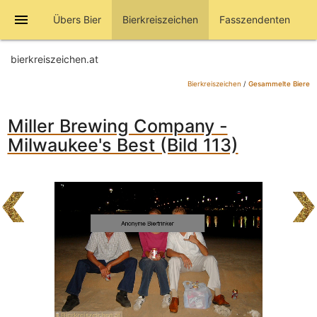
menu
Übers Bier
Bierkreiszeichen
Fasszendenten
bierkreiszeichen.at
Bierkreiszeichen
/
Gesammelte Biere
Miller Brewing Company -
Milwaukee's Best (Bild 113)