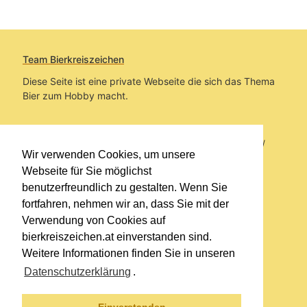
Team Bierkreiszeichen
Diese Seite ist eine private Webseite die sich das Thema
Bier zum Hobby macht.
Sie befinden sich auf https://www.bierkreiszeichen.at/
Wir verwenden Cookies, um unsere
im Pfad:
Bierkreiszeichen
/
Gesammelte Biere
Webseite für Sie möglichst
benutzerfreundlich zu gestalten. Wenn Sie
Erstellt: 2026-08-10
fortfahren, nehmen wir an, dass Sie mit der
Verwendung von Cookies auf
Links
bierkreiszeichen.at einverstanden sind.
Kontakt
Weitere Informationen finden Sie in unseren
Impressum
Datenschutzerklärung
.
Datenschutzerklärung
Sitemap