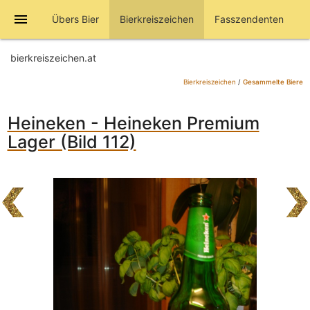
menu
Übers Bier
Bierkreiszeichen
Fasszendenten
bierkreiszeichen.at
Bierkreiszeichen
/
Gesammelte Biere
Heineken - Heineken Premium
Lager (Bild 112)