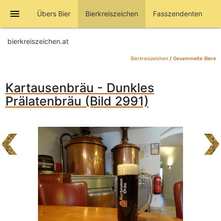
menu
Übers Bier
Bierkreiszeichen
Fasszendenten
bierkreiszeichen.at
Bierkreiszeichen
/
Gesammelte Biere
Kartausenbräu - Dunkles
Prälatenbräu (Bild 2991)