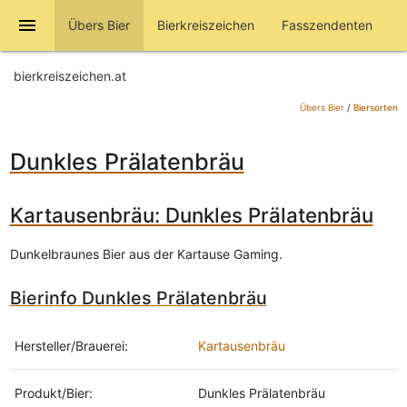
menu
Übers Bier
Bierkreiszeichen
Fasszendenten
bierkreiszeichen.at
Übers Bier
/
Biersorten
Dunkles Prälatenbräu
Kartausenbräu: Dunkles Prälatenbräu
Dunkelbraunes Bier aus der Kartause Gaming.
Bierinfo Dunkles Prälatenbräu
Hersteller/Brauerei:
Kartausenbräu
Produkt/Bier:
Dunkles Prälatenbräu