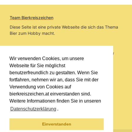
Team Bierkreiszeichen
Diese Seite ist eine private Webseite die sich das Thema
Bier zum Hobby macht.
Sie befinden sich auf https://www.bierkreiszeichen.at/
Wir verwenden Cookies, um unsere
im Pfad:
Übers Bier
/
Biersorten
Webseite für Sie möglichst
benutzerfreundlich zu gestalten. Wenn Sie
Erstellt: 2020-08-21
fortfahren, nehmen wir an, dass Sie mit der
Verwendung von Cookies auf
Links
bierkreiszeichen.at einverstanden sind.
Kontakt
Weitere Informationen finden Sie in unseren
Impressum
Datenschutzerklärung
.
Datenschutzerklärung
Sitemap
Einverstanden