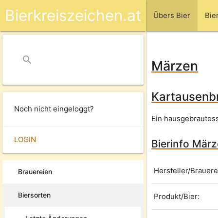
Bierkreiszeichen.at
Übers Bier
Bie
search
close
Märzen
Kartausenb
Noch nicht eingeloggt?
Ein hausgebrautess
LOGIN
Bierinfo Mär
Hersteller/Brauere
Brauereien
Biersorten
Produkt/Bier: