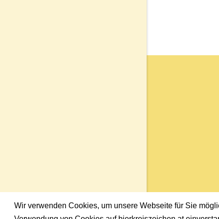
Wir verwenden Cookies, um unsere Webseite für Sie möglich
Verwendung von Cookies auf bierkreiszeichen.at einversta