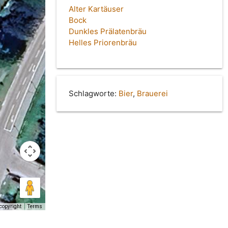
Alter Kartäuser
Bock
Dunkles Prälatenbräu
Helles Priorenbräu
Schlagworte:
Bier
,
Brauerei
copyright
Terms