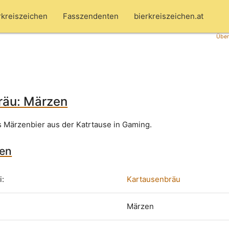
rkreiszeichen
Fasszendenten
bierkreiszeichen.at
Über
räu: Märzen
 Märzenbier aus der Katrtause in Gaming.
zen
i:
Kartausenbräu
Märzen