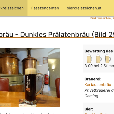
rkreiszeichen
Fasszendenten
bierkreiszeichen.at
Bierkreiszeichen
/
räu - Dunkles Prälatenbräu (Bild 2
Bewertung des 
3.00 bei 2 Stim
Brauerei:
Kartausenbräu
Privatbrauerei 
Gaming
Bier: