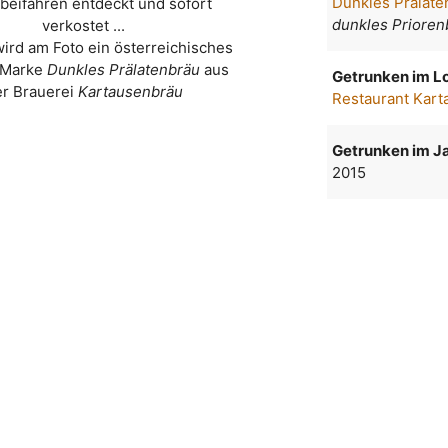
Dunkles Prälate
beifahren entdeckt und sofort
dunkles Prioren
verkostet ...
wird am Foto ein österreichisches
r Marke
Dunkles Prälatenbräu
aus
Getrunken im Lo
er Brauerei
Kartausenbräu
Restaurant Kart
Getrunken im Ja
2015