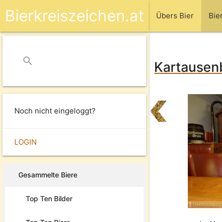
Bierkreiszeichen.at
Übers Bier
Bie
search
close
Kartausenb
Noch nicht eingeloggt?
LOGIN
Gesammelte Biere
Top Ten Bilder