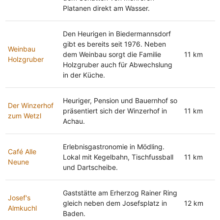
Platanen direkt am Wasser.
Den Heurigen in Biedermannsdorf
gibt es bereits seit 1976. Neben
Weinbau
dem Weinbau sorgt die Familie
11 km
Holzgruber
Holzgruber auch für Abwechslung
in der Küche.
Heuriger, Pension und Bauernhof so
Der Winzerhof
präsentiert sich der Winzerhof in
11 km
zum Wetzl
Achau.
Erlebnisgastronomie in Mödling.
Café Alle
Lokal mit Kegelbahn, Tischfussball
11 km
Neune
und Dartscheibe.
Gaststätte am Erherzog Rainer Ring
Josef's
gleich neben dem Josefsplatz in
12 km
Almkuchl
Baden.