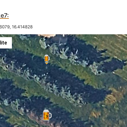
e7:
96079
,
16.414828
lite
3