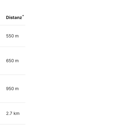
*
Distanz
550 m
650 m
950 m
2.7 km