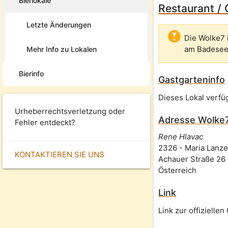
Bierlokale
Restaurant /
Letzte Änderungen
Die Wolke7 
am Badesee
Mehr Info zu Lokalen
Bierinfo
Gastgarteninfo
Dieses Lokal verfü
Urheberrechtsverletzung oder
Adresse
Wolke
Fehler entdeckt?
Rene Hlavac
2326
-
Maria Lanz
KONTAKTIEREN SIE UNS
Achauer Straße 26
Österreich
Link
Link zur offizielle