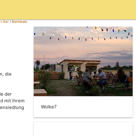
s Bier
/
Bierlokale
, die
de der
d mit ihrem
Wolke7
tensiedlung