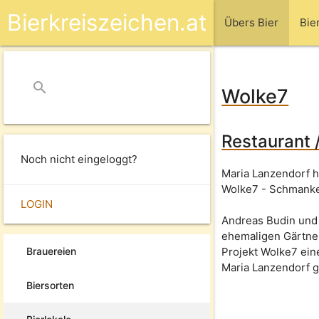
Bierkreiszeichen.at
Übers Bier
Bie
search
close
Wolke7
Restaurant 
Noch nicht eingeloggt?
Maria Lanzendorf 
Wolke7 - Schmanke
LOGIN
Andreas Budin und
ehemaligen Gärtner
Brauereien
Projekt Wolke7 ein
Maria Lanzendorf g
Biersorten