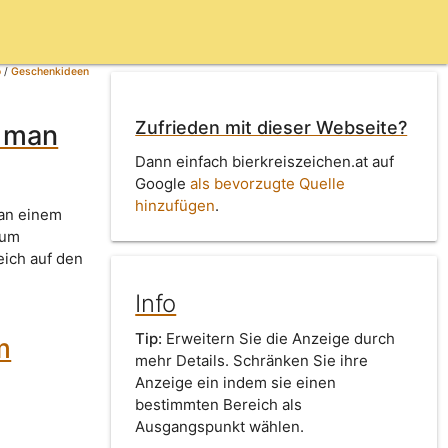
o
/
Geschenkideen
Zufrieden mit dieser Webseite?
t man
Dann einfach bierkreiszeichen.at auf
Google
als bevorzugte Quelle
hinzufügen
.
man einem
zum
leich auf den
Info
Tip:
Erweitern Sie die Anzeige durch
m
mehr Details. Schränken Sie ihre
Anzeige ein indem sie einen
bestimmten Bereich als
Ausgangspunkt wählen.