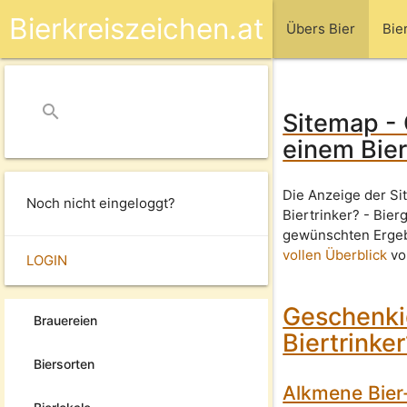
Bierkreiszeichen.at
Übers Bier
Bie
search
close
Sitemap -
einem Bier
Die Anzeige der Si
Noch nicht eingeloggt?
Biertrinker? - Bie
gewünschten Ergeb
vollen Überblick
von
LOGIN
Geschenki
Brauereien
Biertrinke
Biersorten
Alkmene Bie