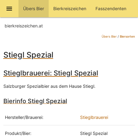
menu
Übers Bier
Bierkreiszeichen
Fasszendenten
bierkreiszeichen.at
Übers Bier
/
Biersorten
Stiegl Spezial
Stieglbrauerei: Stiegl Spezial
Salzburger Spezialbier aus dem Hause Stiegl.
Bierinfo Stiegl Spezial
Hersteller/Brauerei:
Stieglbrauerei
Produkt/Bier:
Stiegl Spezial