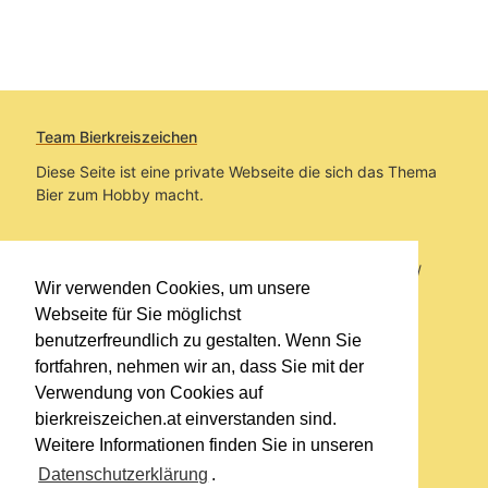
Team Bierkreiszeichen
Diese Seite ist eine private Webseite die sich das Thema
Bier zum Hobby macht.
Sie befinden sich auf https://www.bierkreiszeichen.at/
Wir verwenden Cookies, um unsere
im Pfad:
Übers Bier
/
Biersorten
Webseite für Sie möglichst
benutzerfreundlich zu gestalten. Wenn Sie
Erstellt: 2013-05-14
fortfahren, nehmen wir an, dass Sie mit der
Verwendung von Cookies auf
Links
bierkreiszeichen.at einverstanden sind.
Kontakt
Weitere Informationen finden Sie in unseren
Impressum
Datenschutzerklärung
.
Datenschutzerklärung