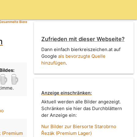
Gesammelte Biere
Zufrieden mit dieser Webseite?
m
Dann einfach bierkreiszeichen.at auf
Google
als bevorzugte Quelle
hinzufügen
.
Bildes:
Stimme.
Anzeige einschränken:
Aktuell werden alle Bilder angezeigt.
Schränken sie hier das Durchblättern
no
der Anzeige ein:
Nur Bilder zur Biersorte Starobrno
k (Premium
Řezák (Premium Lager)