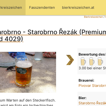
rkreiszeichen
Fasszendenten
bierkreiszeichen.at
Bierkreiszeichen
/
arobrno - Starobrno Řezák (Premiu
ld 4029)
Bewertung des 
3.00 bei einer 
Brauerei:
Pivovar Starobr
Bier:
zum Warten auf den Steckerlfisch.
Starobrno Řezá
 wird am Foto ein tschechisches