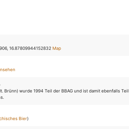
906, 16.87809944152832
Map
ansehen
o
dt. Brünn) wurde 1994 Teil der BBAG und ist damit ebenfalls Tei
s.
chisches Bier
)