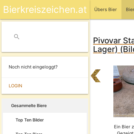
Bierkreiszeichen.at
Übers Bier
Bie
search
close
Pivovar St
Lager) (Bi
Noch nicht eingeloggt?
LOGIN
Gesammelte Biere
Top Ten Bilder
Ein Bier 
Gezeigt