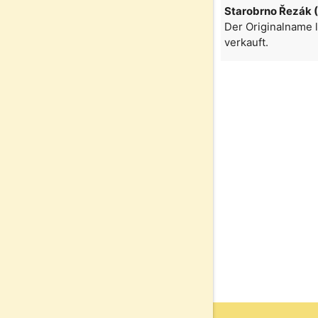
Starobrno Řezák 
Der Originalname l
verkauft.