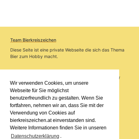
Team Bierkreiszeichen
Diese Seite ist eine private Webseite die sich das Thema
Bier zum Hobby macht.
Sie befinden sich auf https://www.bierkreiszeichen.at/
Wir verwenden Cookies, um unsere
im Pfad:
Übers Bier
/
Bierlokale
Webseite für Sie möglichst
benutzerfreundlich zu gestalten. Wenn Sie
Erstellt: 2018-06-22
fortfahren, nehmen wir an, dass Sie mit der
Verwendung von Cookies auf
Links
bierkreiszeichen.at einverstanden sind.
Kontakt
Weitere Informationen finden Sie in unseren
Impressum
Datenschutzerklärung
.
Datenschutzerklärung