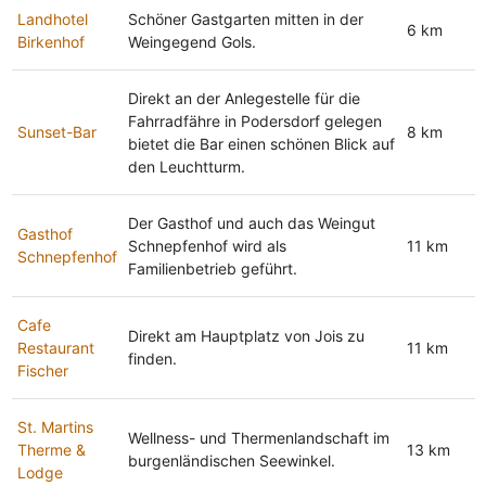
Landhotel
Schöner Gastgarten mitten in der
6 km
Birkenhof
Weingegend Gols.
Direkt an der Anlegestelle für die
Fahrradfähre in Podersdorf gelegen
Sunset-Bar
8 km
bietet die Bar einen schönen Blick auf
den Leuchtturm.
Der Gasthof und auch das Weingut
Gasthof
Schnepfenhof wird als
11 km
Schnepfenhof
Familienbetrieb geführt.
Cafe
Direkt am Hauptplatz von Jois zu
Restaurant
11 km
finden.
Fischer
St. Martins
Wellness- und Thermenlandschaft im
Therme &
13 km
burgenländischen Seewinkel.
Lodge