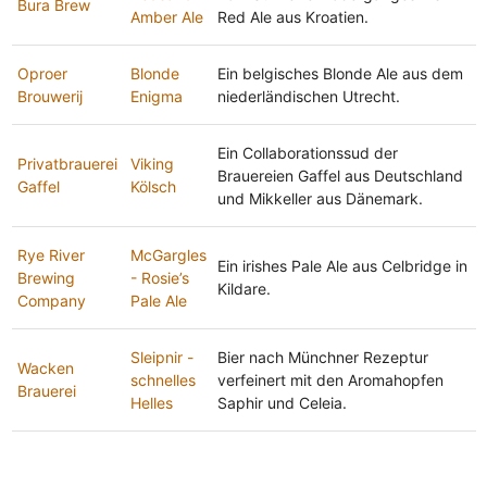
Bura Brew
Amber Ale
Red Ale aus Kroatien.
Oproer
Blonde
Ein belgisches Blonde Ale aus dem
Brouwerij
Enigma
niederländischen Utrecht.
Ein Collaborationssud der
Privatbrauerei
Viking
Brauereien Gaffel aus Deutschland
Gaffel
Kölsch
und Mikkeller aus Dänemark.
Rye River
McGargles
Ein irishes Pale Ale aus Celbridge in
Brewing
- Rosie’s
Kildare.
Company
Pale Ale
Sleipnir -
Bier nach Münchner Rezeptur
Wacken
schnelles
verfeinert mit den Aromahopfen
Brauerei
Helles
Saphir und Celeia.