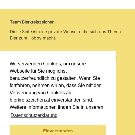
Team Bierkreiszeichen
Diese Seite ist eine private Webseite die sich das Thema
Bier zum Hobby macht.
Sie befinden sich auf https://www.bierkreiszeichen.at/
Wir verwenden Cookies, um unsere
im Pfad:
Übers Bier
/
Biersorten
Webseite für Sie möglichst
benutzerfreundlich zu gestalten. Wenn Sie
Erstellt: 2020-02-21
fortfahren, nehmen wir an, dass Sie mit der
Verwendung von Cookies auf
Links
bierkreiszeichen.at einverstanden sind.
Kontakt
Weitere Informationen finden Sie in unseren
Impressum
Datenschutzerklärung
.
Datenschutzerklärung
Sitemap
Einverstanden