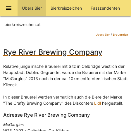
menu
Übers Bier
Bierkreiszeichen
Fasszendenten
bierkreiszeichen.at
Übers Bier
/
Brauereien
Rye River Brewing Company
Relative junge irische Brauerei mit Sitz in Celbridge westlich der
Hauptstadt Dublin. Gegründet wurde die Brauerei mit der Marke
"McGargles" 2013 noch in der ca. 10km entfernten irischen Stadt
Kilcock.
In dieser Brauerei werden vermutlich auch die Biere der Marke
"The Crafty Brewing Company" des Diskonters
Lidl
hergestellt.
Adresse
Rye River Brewing Company
McGargles
W23 AX07
-
Celbridge, Co. Kildare