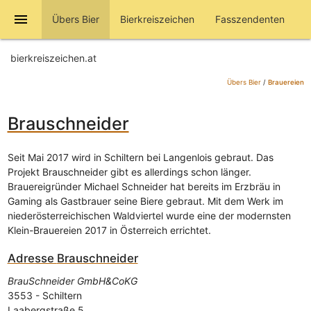
menu
Übers Bier
Bierkreiszeichen
Fasszendenten
bierkreiszeichen.at
Übers Bier
/
Brauereien
Brauschneider
Seit Mai 2017 wird in Schiltern bei Langenlois gebraut. Das
Projekt Brauschneider gibt es allerdings schon länger.
Brauereigründer Michael Schneider hat bereits im Erzbräu in
Gaming als Gastbrauer seine Biere gebraut. Mit dem Werk im
niederösterreichischen Waldviertel wurde eine der modernsten
Klein-Brauereien 2017 in Österreich errichtet.
Adresse
Brauschneider
BrauSchneider GmbH&CoKG
3553
-
Schiltern
Laabergstraße 5