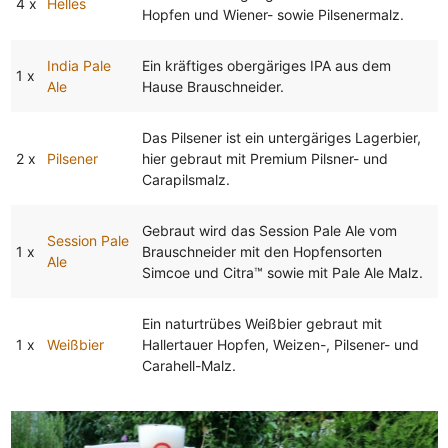
4 x
Helles
Hopfen und Wiener- sowie Pilsenermalz.
India Pale
Ein kräftiges obergäriges IPA aus dem
1 x
Ale
Hause Brauschneider.
Das Pilsener ist ein untergäriges Lagerbier,
2 x
Pilsener
hier gebraut mit Premium Pilsner- und
Carapilsmalz.
Gebraut wird das Session Pale Ale vom
Session Pale
1 x
Brauschneider mit den Hopfensorten
Ale
Simcoe und Citra™ sowie mit Pale Ale Malz.
Ein naturtrübes Weißbier gebraut mit
1 x
Weißbier
Hallertauer Hopfen, Weizen-, Pilsener- und
Carahell-Malz.