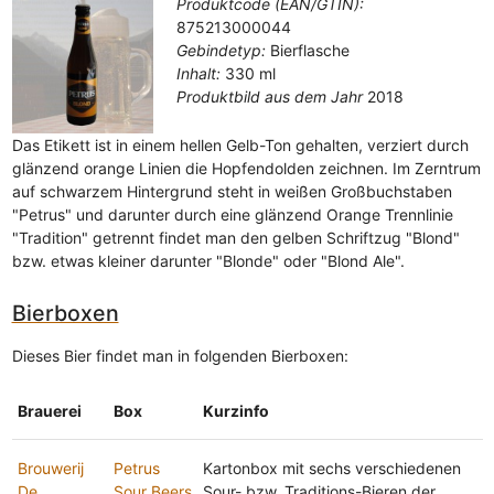
Produktcode (EAN/GTIN):
875213000044
Gebindetyp:
Bierflasche
Inhalt:
330 ml
Produktbild aus dem Jahr
2018
Das Etikett ist in einem hellen Gelb-Ton gehalten, verziert durch
glänzend orange Linien die Hopfendolden zeichnen. Im Zerntrum
auf schwarzem Hintergrund steht in weißen Großbuchstaben
"Petrus" und darunter durch eine glänzend Orange Trennlinie
"Tradition" getrennt findet man den gelben Schriftzug "Blond"
bzw. etwas kleiner darunter "Blonde" oder "Blond Ale".
Bierboxen
Dieses Bier findet man in folgenden Bierboxen:
Brauerei
Box
Kurzinfo
Brouwerij
Petrus
Kartonbox mit sechs verschiedenen
De
Sour Beers
Sour- bzw. Traditions-Bieren der