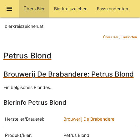
menu
Übers Bier
Bierkreiszeichen
Fasszendenten
bierkreiszeichen.at
Übers Bier
/
Biersorten
Petrus Blond
Brouwerij De Brabandere: Petrus Blond
Ein belgisches Blondes.
Bierinfo Petrus Blond
Hersteller/Brauerei:
Brouwerij De Brabandere
Produkt/Bier:
Petrus Blond