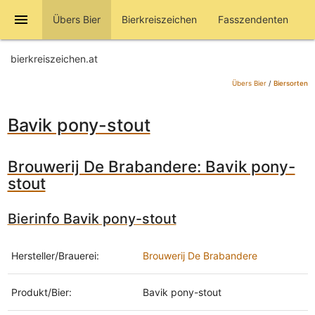
menu
Übers Bier
Bierkreiszeichen
Fasszendenten
bierkreiszeichen.at
Übers Bier
/
Biersorten
Bavik pony-stout
Brouwerij De Brabandere: Bavik pony-
stout
Bierinfo Bavik pony-stout
Hersteller/Brauerei:
Brouwerij De Brabandere
Produkt/Bier:
Bavik pony-stout