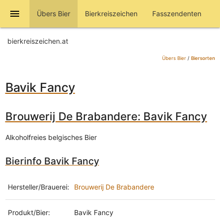
menu
Übers Bier
Bierkreiszeichen
Fasszendenten
bierkreiszeichen.at
Übers Bier
/
Biersorten
Bavik Fancy
Brouwerij De Brabandere: Bavik Fancy
Alkoholfreies belgisches Bier
Bierinfo Bavik Fancy
Hersteller/Brauerei:
Brouwerij De Brabandere
Produkt/Bier:
Bavik Fancy