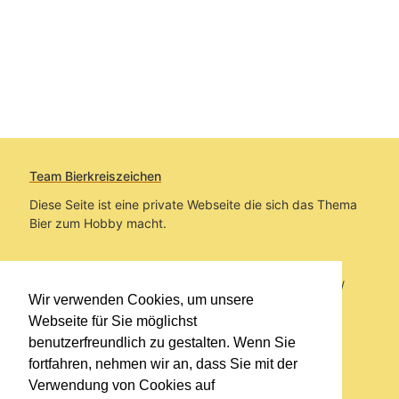
Team Bierkreiszeichen
Diese Seite ist eine private Webseite die sich das Thema
Bier zum Hobby macht.
Sie befinden sich auf https://www.bierkreiszeichen.at/
Wir verwenden Cookies, um unsere
im Pfad:
Übers Bier
/
Biersorten
Webseite für Sie möglichst
benutzerfreundlich zu gestalten. Wenn Sie
Erstellt: 2023-08-25
fortfahren, nehmen wir an, dass Sie mit der
Verwendung von Cookies auf
Links