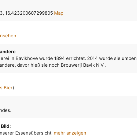
3, 16.423200607299805
Map
ansehen
bandere
uerei in Bavikhove wurde 1894 errichtet. 2014 wurde sie umben
ndere, davor hieß sie noch Brouwerij Bavik N.V..
s Bier
)
ondes.
Bild:
 unserer Essensübersicht.
mehr anzeigen