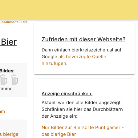
Gesammelte Biere
Zufrieden mit dieser Webseite?
 Bier
Dann einfach bierkreiszeichen.at auf
Google
als bevorzugte Quelle
hinzufügen
.
Bildes:
Stimme.
Anzeige einschränken:
Aktuell werden alle Bilder angezeigt.
Schränken sie hier das Durchblättern
gam
der Anzeige ein:
Nur Bilder zur Biersorte Puntigamer -
s bierige
das bierige Bier