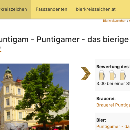
rkreiszeichen
Fasszendenten
bierkreiszeichen.at
Bierkreiszeichen
/
untigam - Puntigamer - das bierige
)
Bewertung des 
3.00 bei einer 
Brauerei:
Brauerei Punti
Bier:
Puntigamer - da