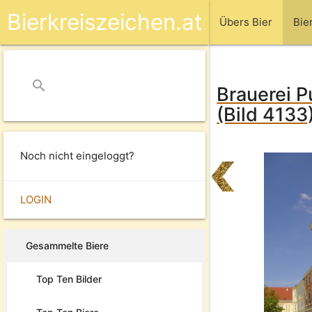
Bierkreiszeichen.at
Übers Bier
Bie
search
close
Brauerei P
(Bild 4133
Noch nicht eingeloggt?
LOGIN
Gesammelte Biere
Top Ten Bilder