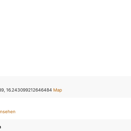
89, 16.243099212646484
Map
ansehen
m