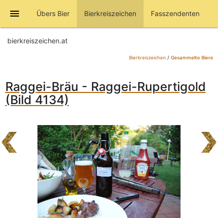
menu
Übers Bier
Bierkreiszeichen
Fasszendenten
bierkreiszeichen.at
Bierkreiszeichen
/
Gesammelte Biere
Raggei-Bräu - Raggei-Rupertigold
(Bild 4134)