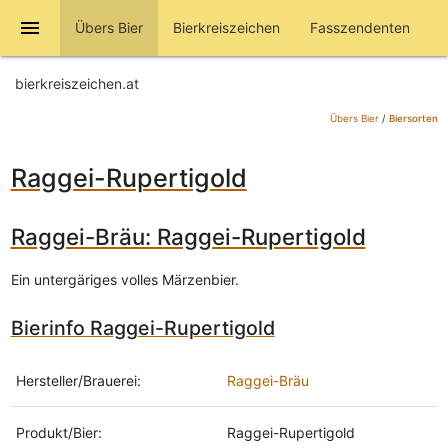
menu
Übers Bier
Bierkreiszeichen
Fasszendenten
bierkreiszeichen.at
Übers Bier
/
Biersorten
Raggei-Rupertigold
Raggei-Bräu: Raggei-Rupertigold
Ein untergäriges volles Märzenbier.
Bierinfo Raggei-Rupertigold
Hersteller/Brauerei:
Raggei-Bräu
Produkt/Bier:
Raggei-Rupertigold