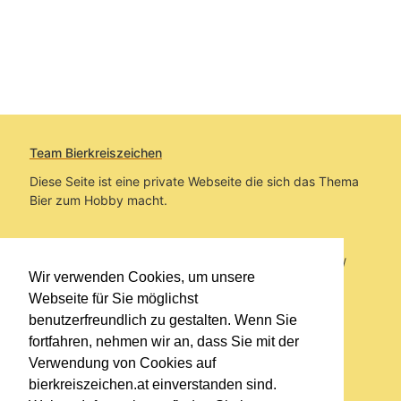
Team Bierkreiszeichen
Diese Seite ist eine private Webseite die sich das Thema
Bier zum Hobby macht.
Sie befinden sich auf https://www.bierkreiszeichen.at/
Wir verwenden Cookies, um unsere
im Pfad:
Übers Bier
/
Biersorten
Webseite für Sie möglichst
benutzerfreundlich zu gestalten. Wenn Sie
Erstellt: 2018-06-20
fortfahren, nehmen wir an, dass Sie mit der
Verwendung von Cookies auf
Links
bierkreiszeichen.at einverstanden sind.
Kontakt