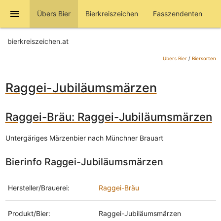
menu
Übers Bier
Bierkreiszeichen
Fasszendenten
bierkreiszeichen.at
Übers Bier
/
Biersorten
Raggei-Jubiläumsmärzen
Raggei-Bräu: Raggei-Jubiläumsmärzen
Untergäriges Märzenbier nach Münchner Brauart
Bierinfo Raggei-Jubiläumsmärzen
Hersteller/Brauerei:
Raggei-Bräu
Produkt/Bier:
Raggei-Jubiläumsmärzen