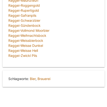
Raggei-Maunzteufi
Raggei-Roggengold
Raggei-Rupertigold
Raggei-Safranpils
Raggei-Schwarzbier
Raggei-Sündenbock
Raggei-Vollmond Moorbier
Raggei-Weihnachtsbock
Raggei-Weissbierbock
Raggei-Weisse Dunkel
Raggei-Weisse Hell
Raggei-Zwickl Pils
Schlagworte:
Bier
,
Brauerei