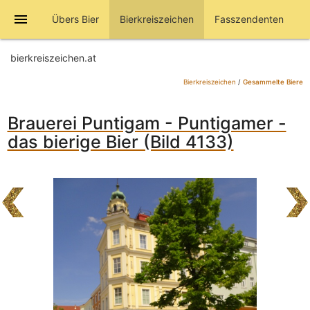
menu
Übers Bier
Bierkreiszeichen
Fasszendenten
bierkreiszeichen.at
Bierkreiszeichen
/
Gesammelte Biere
Brauerei Puntigam - Puntigamer -
das bierige Bier (Bild 4133)