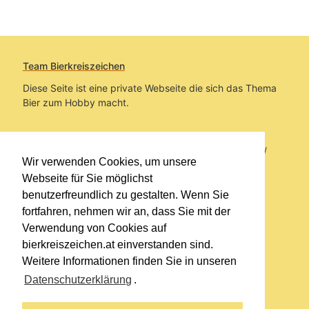
Team Bierkreiszeichen
Diese Seite ist eine private Webseite die sich das Thema
Bier zum Hobby macht.
Sie befinden sich auf https://www.bierkreiszeichen.at/
Wir verwenden Cookies, um unsere
im Pfad:
Bierkreiszeichen
/
Gesammelte Biere
Webseite für Sie möglichst
benutzerfreundlich zu gestalten. Wenn Sie
Erstellt: 2026-08-10
fortfahren, nehmen wir an, dass Sie mit der
Verwendung von Cookies auf
Links
bierkreiszeichen.at einverstanden sind.
Kontakt
Weitere Informationen finden Sie in unseren
Impressum
Datenschutzerklärung
.
Datenschutzerklärung
Sitemap