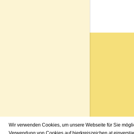
Wir verwenden Cookies, um unsere Webseite für Sie möglich
Verwendung von Cookies auf bierkreiszeichen.at einversta