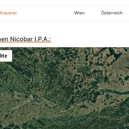
 Brauerei
Wien
Österreich
hen Nicobar I.P.A.:
lite