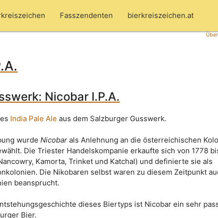
rkreiszeichen
Fasszendenten
bierkreiszeichen.at
Über
.A.
sswerk: Nicobar I.P.A.
res
India Pale Ale
aus dem Salzburger Gusswerk.
bung wurde
Nicobar
als Anlehnung an die österreichischen Kol
wählt. Die Triester Handelskompanie erkaufte sich von 1778 bi
ancowry, Kamorta, Trinket und Katchal) und definierte sie als
onkolonien. Die Nikobaren selbst waren zu diesem Zeitpunkt a
nien beansprucht.
Entstehungsgeschichte dieses Biertyps ist Nicobar ein sehr pa
urger Bier.