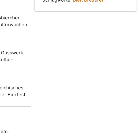
sbierchen.
kulturwochen
i Gusswerk
ultur-
reichisches
er Bierfest
etc.