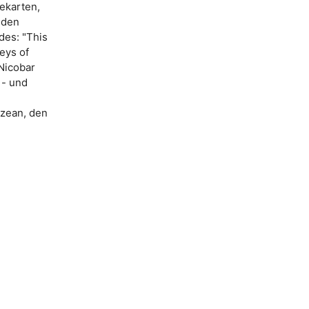
eekarten,
 den
des: "This
neys of
 Nicobar
r - und
Ozean, den