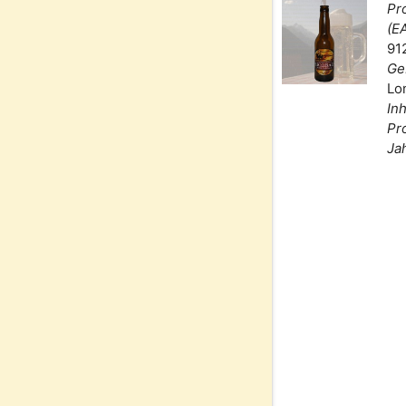
Pr
(E
91
Ge
Lo
Inh
Pr
Ja