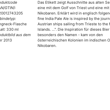
oduktcode
Das Etikett zeigt Ausschnitte aus alten S
AN/GTIN):
eine mit dem Golf von Triest und eine mit
20012743205
Nikobaren. Erklärt wird in englisch folgen
bindetyp:
fine India Pale Ale is inspired by the jour
ngneck-Flasche
Austrian ships sailing from Trieste to the
alt:
330 ml
Islands. ...". Die Inspiration für dieses Bie
oduktbild aus dem
besonders den Namen - kam von den
hr
2013
österreichischen Kolonien im indischen 
Nikobaren.