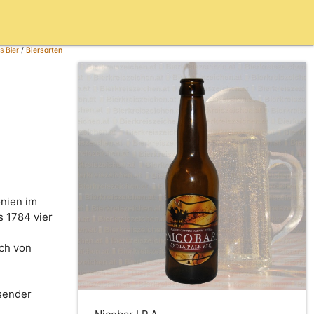
s Bier
/
Biersorten
onien im
s 1784 vier
uch von
ssender