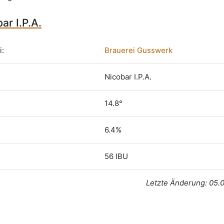
ar I.P.A.
i:
Brauerei Gusswerk
Nicobar I.P.A.
14.8°
6.4%
56 IBU
Letzte Änderung: 05.0