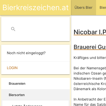
Bierkreiszeichen.at
Übers Bier
Bie
search
close
Nicobar I.P
Brauerei Gu
Noch nicht eingeloggt?
Kräftiges und bitte
LOGIN
Bei der Namensge
indischen Ozean ge
Nikobaren-Inseln (N
Brauereien
österreichische Kr
Dänemark als Kolo
Biersorten
In Anbetracht der 
Name für das Salzb