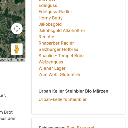
Edelguss
Edelguss-Radler
Horny Betty
Jakobsgold
Jakobsgold Alkoholfrei
Red Ale
Rhabarber Radler
Salzburger Hofbräu
Shaolin - Tempel Bräu
copyright
Terms
Weizenguss
Wiener Lager
Zum Wohl Glutenfrei
Urban Keller Steinbier Bio Märzen
er.
Urban-keller’s Steinbier
m Brot
 aus dem
Schlagworte:
Bier
,
Brauerei