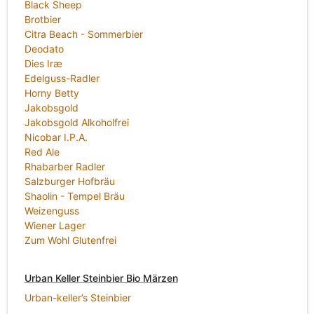
Black Sheep
Brotbier
Citra Beach - Sommerbier
Deodato
Dies Iræ
Edelguss-Radler
Horny Betty
Jakobsgold
Jakobsgold Alkoholfrei
Nicobar I.P.A.
Red Ale
Rhabarber Radler
Salzburger Hofbräu
Shaolin - Tempel Bräu
Weizenguss
Wiener Lager
Zum Wohl Glutenfrei
Urban Keller Steinbier Bio Märzen
Urban-keller’s Steinbier