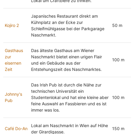
Lokal um Craftbiere zu trinken.
Japanisches Restaurant direkt am
Kühnplatz an der Ecke zur
Kojiro 2
50 m
Schleifmühlgasse bei der Parkgarage
Naschmarkt.
Gasthaus
Das älteste Gasthaus am Wiener
zur
Naschmarkt bietet einen urigen Flair
100 m
eisernen
und ein Gebäude aus der
Zeit
Entstehungszeit des Naschmarktes.
Das Irish Pub ist durch die Nähe zur
technischen Universität ein
Johnny's
Studentenlokal und hat eine kleine aber
100 m
Pub
feine Auswahl an Fassbieren und es ist
immer was los.
Lokal am Naschmarkt in Wien auf Höhe
Café Do-An
150 m
der Girardigasse.