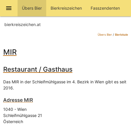
menu
Übers Bier
Bierkreiszeichen
Fasszendenten
bierkreiszeichen.at
Übers Bier
/
Bierlokale
MIR
Restaurant / Gasthaus
Das MIR in der Schleifmühlgasse im 4. Bezirk in Wien gibt es seit
2016.
Adresse
MIR
1040
-
Wien
Schleifmühlgasse 21
Österreich