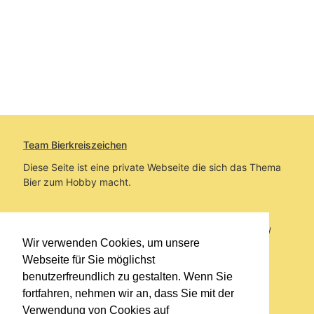
Team Bierkreiszeichen
Diese Seite ist eine private Webseite die sich das Thema
Bier zum Hobby macht.
Sie befinden sich auf https://www.bierkreiszeichen.at/
Wir verwenden Cookies, um unsere
im Pfad:
Übers Bier
/
Bierlokale
Webseite für Sie möglichst
benutzerfreundlich zu gestalten. Wenn Sie
Erstellt: 2018-04-16
fortfahren, nehmen wir an, dass Sie mit der
Verwendung von Cookies auf
Links