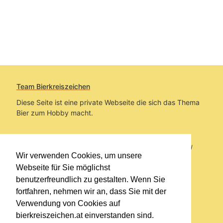
Team Bierkreiszeichen
Diese Seite ist eine private Webseite die sich das Thema
Bier zum Hobby macht.
Sie befinden sich auf https://www.bierkreiszeichen.at/
Wir verwenden Cookies, um unsere
im Pfad:
Übers Bier
/
Bierlokale
Webseite für Sie möglichst
benutzerfreundlich zu gestalten. Wenn Sie
Erstellt: 2024-07-12
fortfahren, nehmen wir an, dass Sie mit der
Verwendung von Cookies auf
Links
bierkreiszeichen.at einverstanden sind.
Kontakt