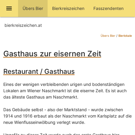
menu
Übers Bier
Bierkreiszeichen
Fasszendenten
bierkreiszeichen.at
Übers Bier
/
Bierlokale
Gasthaus zur eisernen Zeit
Restaurant / Gasthaus
Eines der wenigen verbleibenden urigen und bodenständigen
Lokalen am Wiener Naschmarkt ist die eiserne Zeit. Es ist auch
das älteste Gasthaus am Naschmarkt.
Das Gebäude selbst - also der Marktstand - wurde zwischen
1914 und 1916 erbaut als der Naschmarkt vom Karlsplatz auf die
neue Wienflusseinwölbung verlegt wurde.
Ungefär zu dieser Zeit wurde auch das erste Gasthaus hier