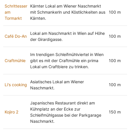
Schrittesser
Kärnter Lokal am Wiener Naschmarkt
am
mit Schmankerln und Köstlichkeiten aus
100 m
Tormarkt
Kärnten.
Lokal am Naschmarkt in Wien auf Höhe
Café Do-An
100 m
der Girardigasse.
Im trendigen Schleifmühlviertel in Wien
Craftmühle
gibt es mit der Craftmühle ein prima
100 m
Lokal um Craftbiere zu trinken.
Asiatisches Lokal am Wiener
Li's cooking
100 m
Naschmarkt.
Japanisches Restaurant direkt am
Kühnplatz an der Ecke zur
Kojiro 2
150 m
Schleifmühlgasse bei der Parkgarage
Naschmarkt.