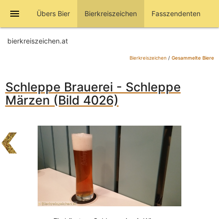
menu
Übers Bier
Bierkreiszeichen
Fasszendenten
bierkreiszeichen.at
Bierkreiszeichen
/
Gesammelte Biere
Schleppe Brauerei - Schleppe
Märzen (Bild 4026)