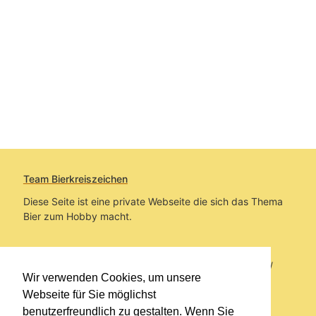
Team Bierkreiszeichen
Diese Seite ist eine private Webseite die sich das Thema
Bier zum Hobby macht.
Sie befinden sich auf https://www.bierkreiszeichen.at/
Wir verwenden Cookies, um unsere
im Pfad:
Bierkreiszeichen
/
Gesammelte Biere
Webseite für Sie möglichst
benutzerfreundlich zu gestalten. Wenn Sie
Erstellt: 2026-08-08