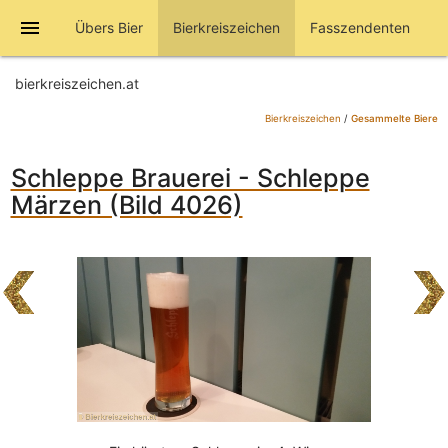
menu
Übers Bier
Bierkreiszeichen
Fasszendenten
bierkreiszeichen.at
Bierkreiszeichen
/
Gesammelte Biere
Schleppe Brauerei - Schleppe
Märzen (Bild 4026)