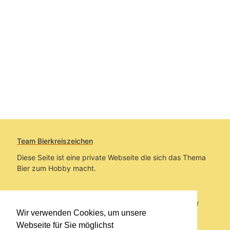
Team Bierkreiszeichen
Diese Seite ist eine private Webseite die sich das Thema
Bier zum Hobby macht.
Sie befinden sich auf https://www.bierkreiszeichen.at/
Wir verwenden Cookies, um unsere
im Pfad:
Bierkreiszeichen
/
Gesammelte Biere
Webseite für Sie möglichst