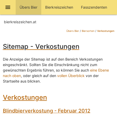
menu
Übers Bier
Bierkreiszeichen
Fasszendenten
bierkreiszeichen.at
Übers Bier
/
Biersorten
/
Verkostungen
Sitemap - Verkostungen
Die Anzeige der Sitemap ist auf den Bereich Verkostungen
eingeschränkt. Sollten Sie die Einschränkung nicht zum
gewünschten Ergebnis führen, so können Sie auch
eine Ebene
nach oben
, oder gleich auf den
vollen Überblick
von der
Startseite aus blicken.
Verkostungen
Blindbierverkostung - Februar 2012