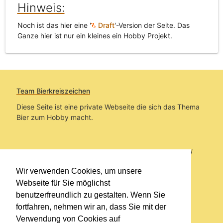
Hinweis:
Noch ist das hier eine '
Draft
'-Version der Seite. Das
Ganze hier ist nur ein kleines ein Hobby Projekt.
Team Bierkreiszeichen
Diese Seite ist eine private Webseite die sich das Thema
Bier zum Hobby macht.
Sie befinden sich auf https://www.bierkreiszeichen.at/
im Pfad:
Übers Bier
/
Brauereien
/
Fundstücke und
Wir verwenden Cookies, um unsere
Informationen zu Ottakringer
Webseite für Sie möglichst
benutzerfreundlich zu gestalten. Wenn Sie
Erstellt: 2026-08-09
fortfahren, nehmen wir an, dass Sie mit der
Verwendung von Cookies auf
Links