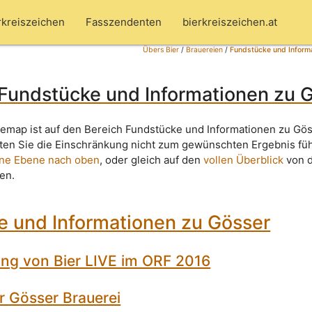
rkreiszeichen
Fasszendenten
bierkreiszeichen.at
Übers Bier
/
Brauereien
/
Fundstücke und Inform
 Fundstücke und Informationen zu 
temap ist auf den Bereich Fundstücke und Informationen zu Gö
lten Sie die Einschränkung nicht zum gewünschten Ergebnis fü
ine Ebene nach oben
, oder gleich auf den
vollen Überblick
von 
ken.
e und Informationen zu Gösser
ung von Bier LIVE im ORF 2016
r Gösser Brauerei