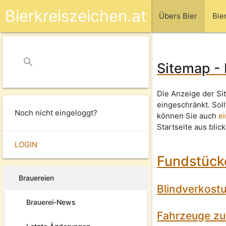
Bierkreiszeichen.at
Übers Bier
Bie
search
close
Sitemap -
Die Anzeige der Si
eingeschränkt. Sol
Noch nicht eingeloggt?
können Sie auch
e
Startseite aus blic
LOGIN
Fundstück
Brauereien
Blindverkost
Brauerei-News
Fahrzeuge zu