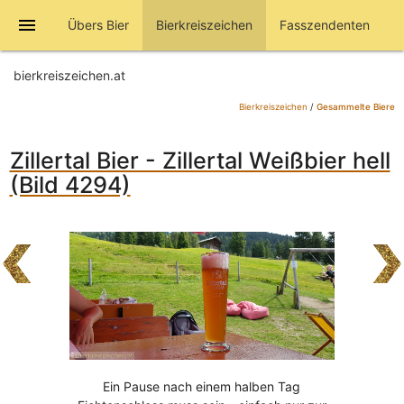
menu
Übers Bier
Bierkreiszeichen
Fasszendenten
bierkreiszeichen.at
Bierkreiszeichen
/
Gesammelte Biere
Zillertal Bier - Zillertal Weißbier hell
(Bild 4294)
Ein Pause nach einem halben Tag