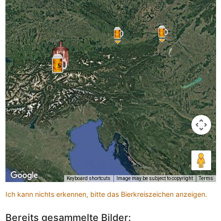
5
Keyboard shortcuts
Image may be subject to copyright
Terms
Ich kann nichts erkennen, bitte das Bierkreiszeichen anzeigen.
Bereits gesammelte Bilder: