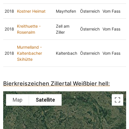
2018
Kostner Heimat
Mayrhofen
Österreich
Vom Fass
Kreithuette -
Zell am
2018
Österreich
Vom Fass
Rosenalm
Ziller
Murmelland -
2018
Kaltenbacher
Kaltenbach
Österreich
Vom Fass
Skihütte
Bierkreiszeichen Zillertal Weißbier hell:
Map
Satellite