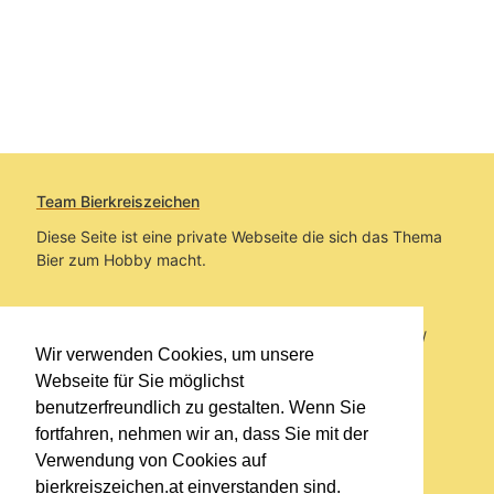
Team Bierkreiszeichen
Diese Seite ist eine private Webseite die sich das Thema
Bier zum Hobby macht.
Sie befinden sich auf https://www.bierkreiszeichen.at/
Wir verwenden Cookies, um unsere
im Pfad:
Übers Bier
/
Biersorten
Webseite für Sie möglichst
benutzerfreundlich zu gestalten. Wenn Sie
Erstellt: 2019-02-15
fortfahren, nehmen wir an, dass Sie mit der
Verwendung von Cookies auf
Links
bierkreiszeichen.at einverstanden sind.