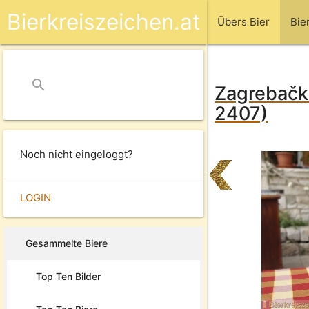
Bierkreiszeichen.at
Übers Bier
Bie
search
close
Zagrebačka
2407)
Noch nicht eingeloggt?
LOGIN
Gesammelte Biere
Top Ten Bilder