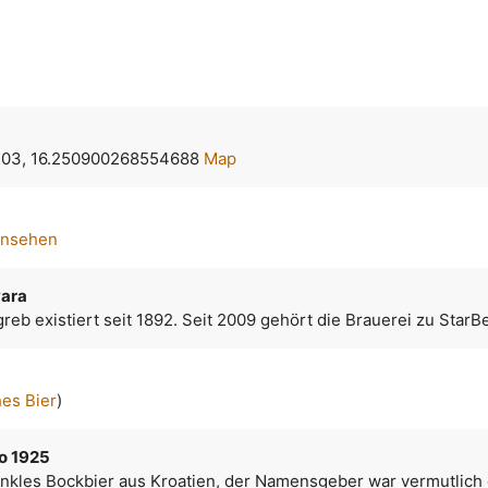
03, 16.250900268554688
Map
ansehen
vara
greb existiert seit 1892. Seit 2009 gehört die Brauerei zu StarB
hes Bier
)
o 1925
unkles Bockbier aus Kroatien, der Namensgeber war vermutlich 