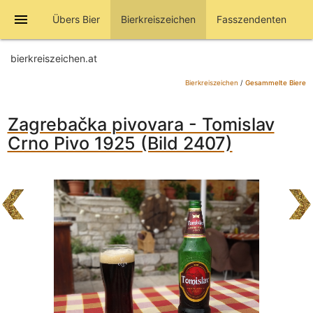
menu
Übers Bier
Bierkreiszeichen
Fasszendenten
bierkreiszeichen.at
Bierkreiszeichen
/
Gesammelte Biere
Zagrebačka pivovara - Tomislav
Crno Pivo 1925 (Bild 2407)